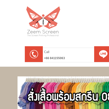
Call
+66 841155063