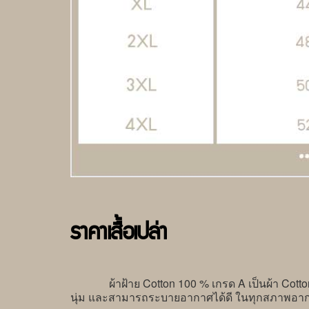
ราคาเสื้อเปล่า
ผ้าฝ้าย Cotton 100 % เกรด A เป็นผ้า Cotton เนื
นุ่ม และสามารถระบายอากาศได้ดี ในทุกสภาพอา